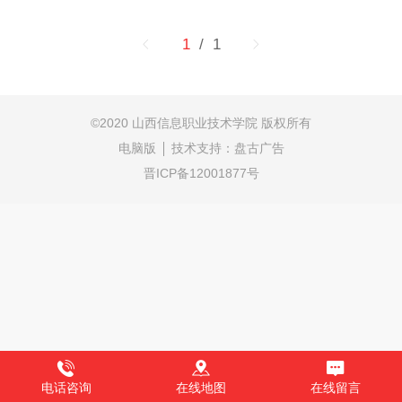
本大学•无线网络（WLAN）覆盖全校园•国家民政部授
予我院“自律与诚信建设”先进单位•全国十大就业率最
1
/ 1
佳高职院校•2006年山西省教育厅授...
©
2020 山西信息职业技术学院 版权所有
电脑版
技术支持：
盘古广告
晋ICP备12001877号
电话咨询
在线地图
在线留言